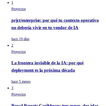
1
Proyectos
prjct/enterprise: por qué tu contexto operativo
no debería vivir en tu vendor de IA
hace 19 días
2
Proyectos
La frontera invisible de la IA: por qué
deployment es la próxima década
hace 5 meses
3
Proyectos
Royal Resorts Caribbean: tres meses, dos islas,