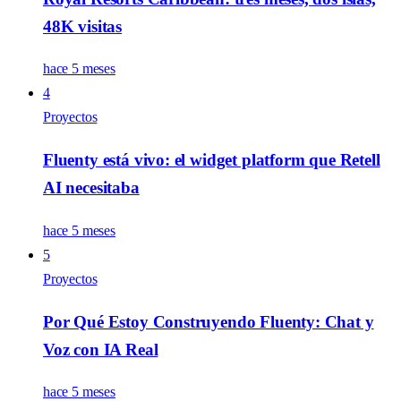
48K visitas
hace 5 meses
4
Proyectos
Fluenty está vivo: el widget platform que Retell
AI necesitaba
hace 5 meses
5
Proyectos
Por Qué Estoy Construyendo Fluenty: Chat y
Voz con IA Real
hace 5 meses